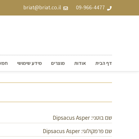
briat@briat.co.il
09-966-4477
דף הבית
אודות
מוצרים
מידע שימושי
חמש ע
שם בוטני: Dipsacus Asper
שם פרמקולוגי: Dipsacus Asper