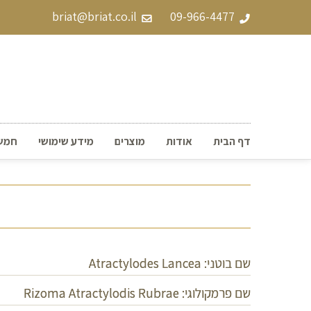
briat@briat.co.il
09-966-4477
דף הבית
אודות
מוצרים
מידע שימושי
חמש ע
שם בוטני: Atractylodes Lancea
שם פרמקולוגי: Rizoma Atractylodis Rubrae