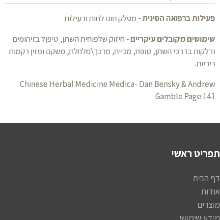
פעילות ברפואה הסינית -
מסלק חום לחות ורעילות
שימושים מקובלים עיקריים -
חיזוק שלפוחית השתן, טיפןל בזיהומים
ודלקות בדרכי השתן, סופח, מכייח, מרכך\מלחלח, משקם ומזין רקמות
ריריות.
Chinese Herbal Medicine Medica- Dan Bensky & Andrew
Gamble Page:141
תפריט ראשי
דף הבית
אודות
מוצרים
מידע שימושי